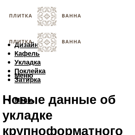
Дизайн
Кафель
Укладка
Поклейка
Меню
Затирка
Новые данные об
Меню
укладке
крупноформатного