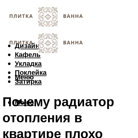
Дизайн
Кафель
Укладка
Поклейка
Меню
Затирка
Почему радиатор
Меню
отопления в
квартире плохо