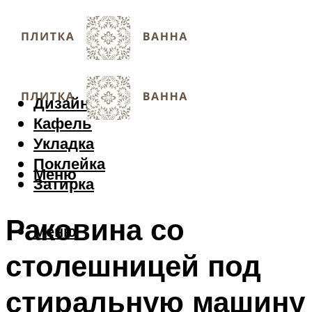
Дизайн
Кафель
Укладка
Поклейка
Меню
Затирка
Раковина со
Меню
столешницей под
стиральную машину