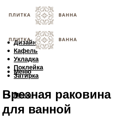
Дизайн
Кафель
Укладка
Поклейка
Меню
Затирка
Врезная раковина
Меню
для ванной