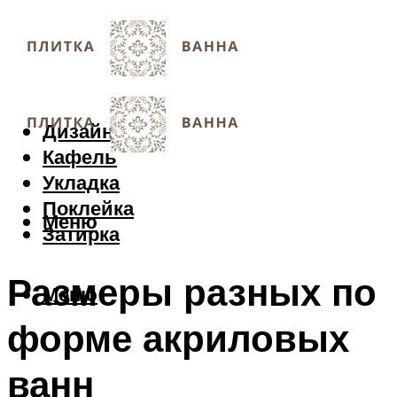
Дизайн
Кафель
Укладка
Поклейка
Меню
Затирка
Размеры разных по
Меню
форме акриловых
ванн