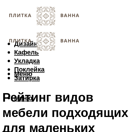
Дизайн
Кафель
Укладка
Поклейка
Меню
Затирка
Рейтинг видов
Меню
мебели подходящих
для маленьких