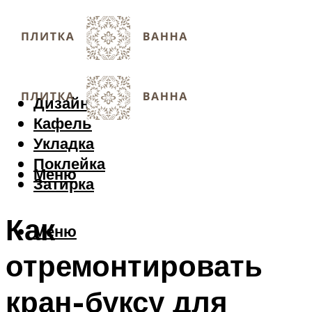
Дизайн
Кафель
Укладка
Поклейка
Меню
Затирка
Как
Меню
отремонтировать
кран-буксу для