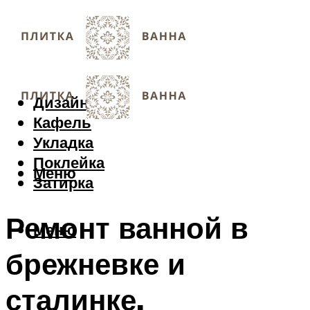
Дизайн
Кафель
Укладка
Поклейка
Меню
Затирка
Ремонт ванной в
Меню
брежневке и
сталинке.