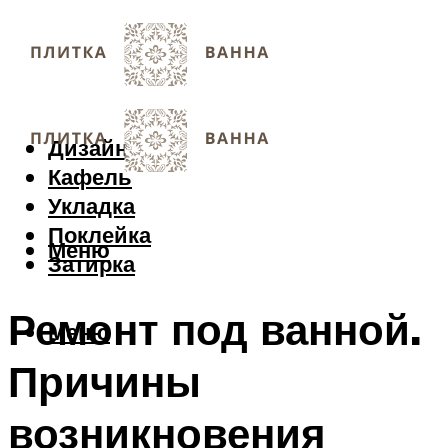
Дизайн
Кафель
Укладка
Поклейка
Меню
Затирка
Ремонт под ванной.
Меню
Причины
возникновения