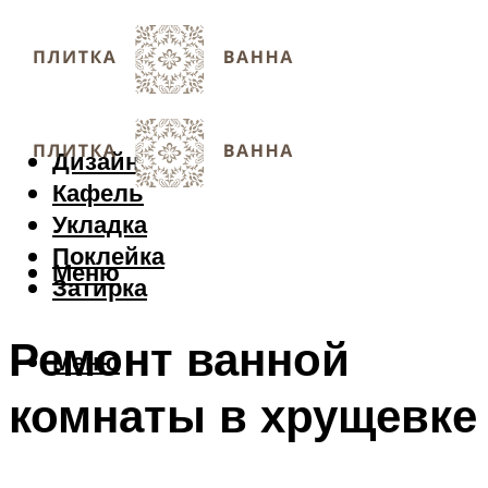
Дизайн
Кафель
Укладка
Поклейка
Меню
Затирка
Ремонт ванной
Меню
комнаты в хрущевке