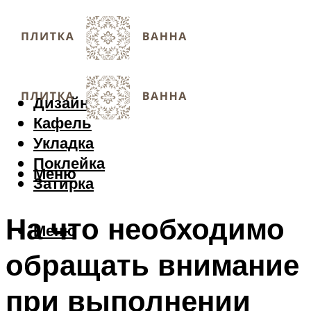
Дизайн
Кафель
Укладка
Поклейка
Меню
Затирка
На что необходимо
Меню
обращать внимание
при выполнении