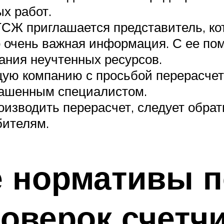
х работ.
СЖ приглашается представитель, ко
о очень важная информация. С ее п
ания неучтенных ресурсов.
ую компанию с просьбой перерасчет
лашенным специалистом.
изводить перерасчет, следует обрат
бителям.
 нормативы п
оверок счетч