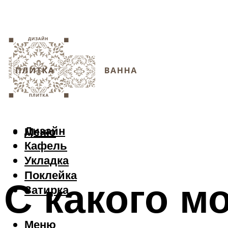
Дизайн
Меню
Кафель
Укладка
Поклейка
С какого м
Затирка
Меню