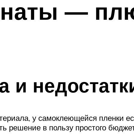
мнаты — пл
 и недостатк
материала, у самоклеющейся пленки е
ть решение в пользу простого бюджет