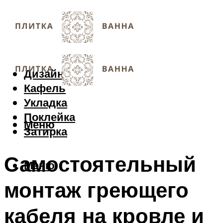
Дизайн
Кафель
Укладка
Поклейка
Меню
Затирка
Самостоятельный
Меню
монтаж греющего
кабеля на кровле и