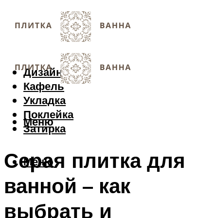
Дизайн
Кафель
Укладка
Поклейка
Меню
Затирка
Серая плитка для
Меню
ванной – как
выбрать и