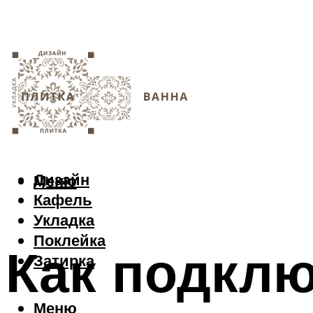
Дизайн
Меню
Кафель
Укладка
Поклейка
Как подкл
Затирка
Меню