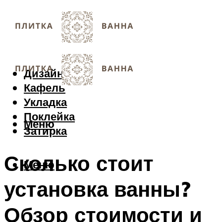
Дизайн
Кафель
Укладка
Поклейка
Меню
Затирка
Сколько стоит
Меню
установка ванны?
Обзор стоимости и