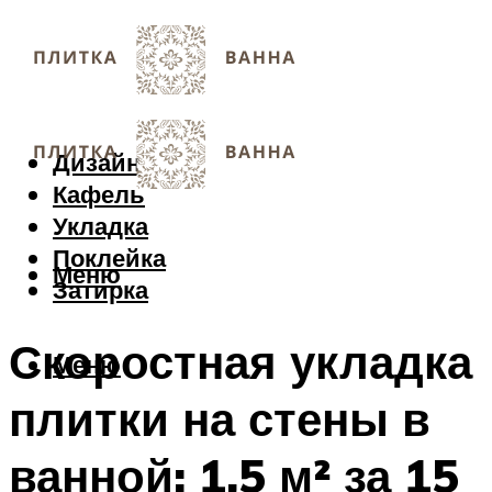
Дизайн
Кафель
Укладка
Поклейка
Меню
Затирка
Скоростная укладка
Меню
плитки на стены в
ванной: 1,5 м² за 15