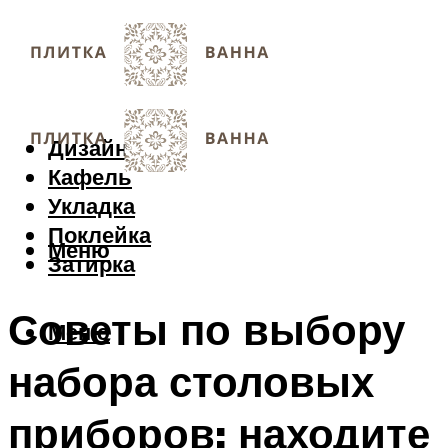
Дизайн
Кафель
Укладка
Поклейка
Меню
Затирка
Советы по выбору
Меню
набора столовых
приборов: находите