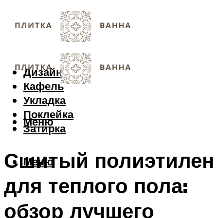
Дизайн
Кафель
Укладка
Поклейка
Меню
Затирка
Сшитый полиэтилен
Меню
для теплого пола:
обзор лучшего