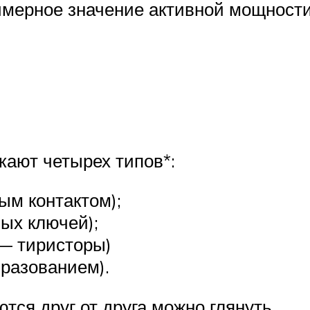
имерное значение активной мощности
ают четырех типов*:
ым контактом);
вых ключей);
 — тиристоры)
разованием).
тся друг от друга можно глянуть .