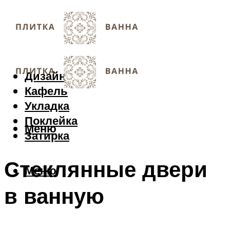
Дизайн
Кафель
Укладка
Поклейка
Меню
Затирка
Стеклянные двери
Меню
в ванную