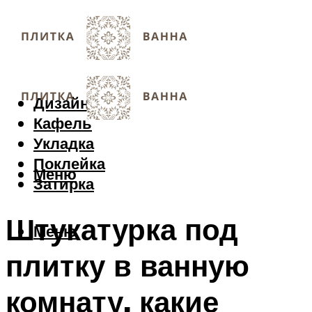
Дизайн
Кафель
Укладка
Поклейка
Меню
Затирка
Штукатурка под
Меню
плитку в ванную
комнату, какие