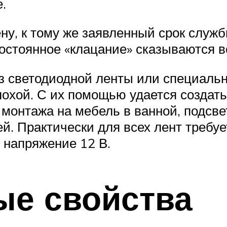
.
у, к тому же заявленный срок службы
постоянное «клацание» сказываются в
з светодиодной ленты или специаль
лохой. С их помощью удается создат
 монтажа на мебель в ванной, подсв
ей. Практически для всех лент требу
е напряжение 12 В.
ые свойства