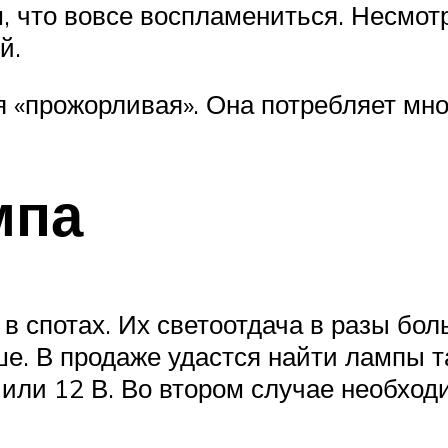
, что вовсе воспламениться. Несмотр
й.
 «прожорливая». Она потребляет мно
мпа
в спотах. Их светоотдача в разы бол
е. В продаже удастся найти лампы та
или 12 В. Во втором случае необход