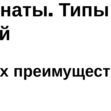
наты. Типы
й
х преимущест