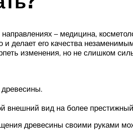
ать?
х направлениях – медицина, космето
о и делает его качества незаменимым
петь изменения, но не слишком силь
 древесины.
ой внешний вид на более престижный
ощения древесины своими руками мо