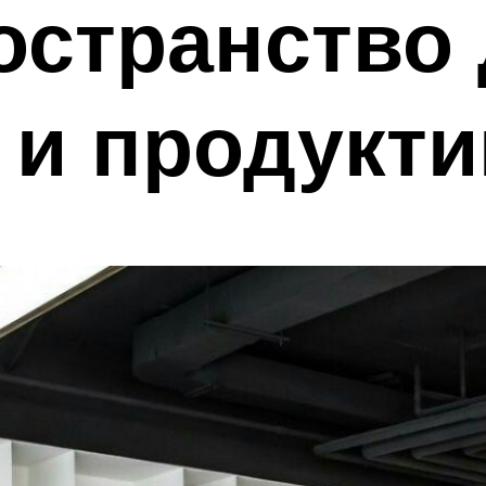
остранство
 и продукт