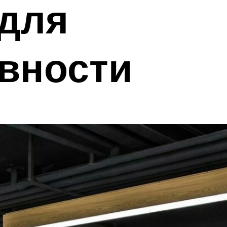
 для
ивности