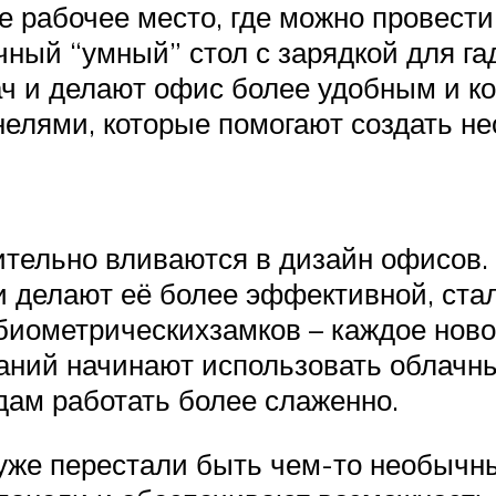
ое рабочее место, где можно провес
чный “умный” стол с зарядкой для г
ач и делают офис более удобным и 
елями, которые помогают создать н
ительно вливаются в дизайн офисов.
и делают её более эффективной, ста
биометрическихзамков – каждое нов
паний начинают использовать облачн
дам работать более слаженно.
уже перестали быть чем-то необычны