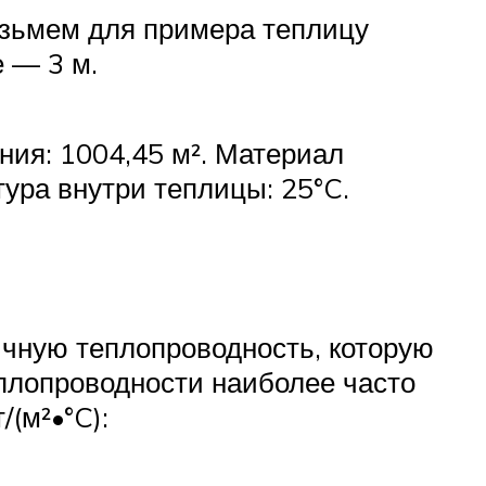
озьмем для примера теплицу
е — 3 м.
ия: 1004,45 м². Материал
ура внутри теплицы: 25°C.
чную теплопроводность, которую
плопроводности наиболее часто
(м²•°C):