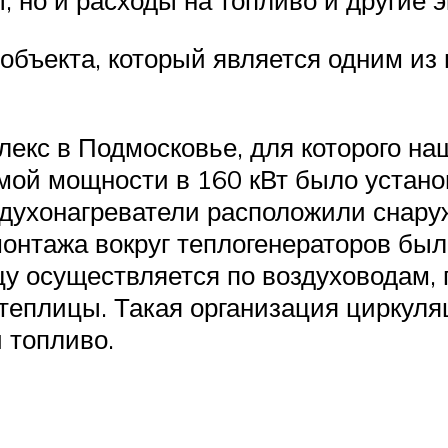
, но и расходы на топливо и другие 
объекта, который является одним и
екс в Подмосковье, для которого н
мой мощности в 160 кВт было устано
здухонагреватели расположили снар
онтажа вокруг теплогенераторов бы
цу осуществляется по воздуховодам, 
теплицы. Такая организация циркуля
и топливо.