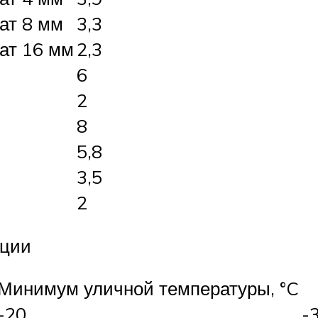
ат 8 мм
3,3
ат 16 мм
2,3
6
2
8
5,8
3,5
2
ации
Минимум уличной температуры, °C
-20
-