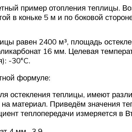
ретный пример отопления теплицы. В
ой в коньке 5 м и по боковой сторон
цы равен 2400 м³, площадь остеклен
ликарбонат 16 мм. Целевая температ
: -30°C.
тной формуле:
ля остекления теплицы, имеют разли
 на материал. Приведём значения те
ент теплопередачи измеряется в Вт/
ат 4 мм
3,9