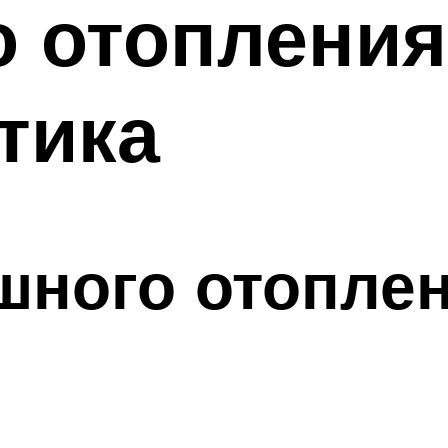
 отопления
тика
шного отопле