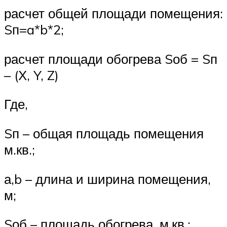
расчет общей площади помещения:
Sп=a*b*2;
расчет площади обогрева Sоб = Sп
– (Х, Y, Z)
Где,
Sп – общая площадь помещения
м.кв.;
а,b – длина и ширина помещения,
м;
Sоб – площадь обогрева, м.кв.;