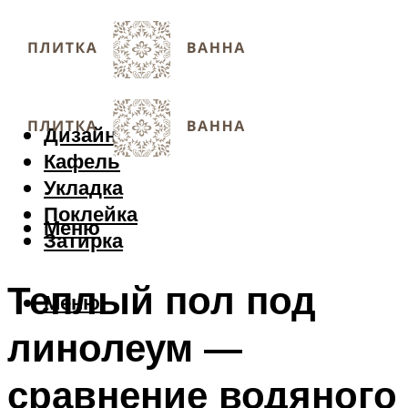
Дизайн
Кафель
Укладка
Поклейка
Меню
Затирка
Теплый пол под
Меню
линолеум —
сравнение водяного