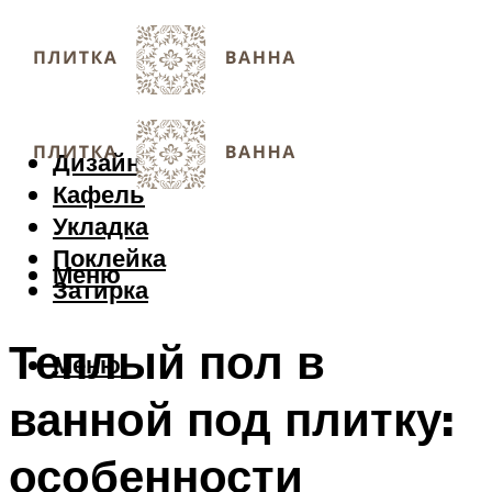
Дизайн
Кафель
Укладка
Поклейка
Меню
Затирка
Теплый пол в
Меню
ванной под плитку:
особенности