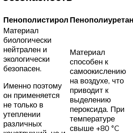
Пенополистирол
Пенополиурета
Материал
биологически
нейтрален и
Материал
экологически
способен к
безопасен.
самоокислению
на воздухе, что
Именно поэтому
приводит к
он применяется
выделению
не только в
пероксида. При
утеплении
температуре
различных
свыше +80 °C
конструкций, но и