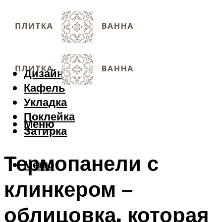
Дизайн
Кафель
Укладка
Поклейка
Меню
Затирка
Термопанели с
Меню
клинкером –
облицовка, которая