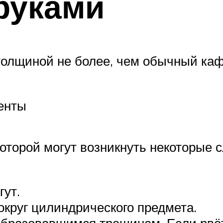
руками
толщиной не более, чем обычный каф
енты
которой могут возникнуть некоторые 
ут.
круг цилиндрического предмета.