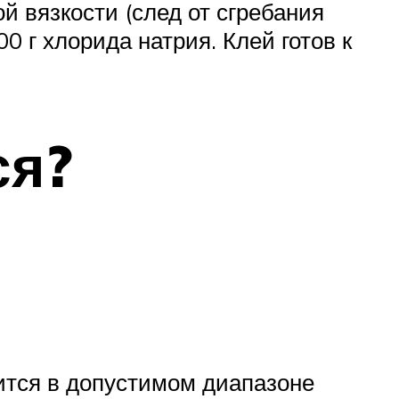
 вязкости (след от сгребания
0 г хлорида натрия. Клей готов к
ся?
дится в допустимом диапазоне