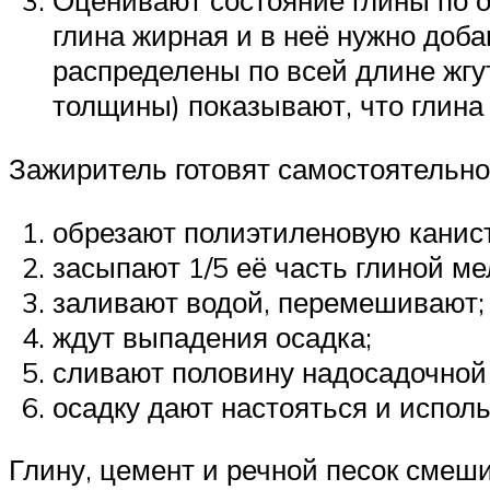
Оценивают состояние глины по о
глина жирная и в неё нужно доб
распределены по всей длине жгу
толщины) показывают, что глина
Зажиритель готовят самостоятельно
обрезают полиэтиленовую канист
засыпают 1/5 её часть глиной ме
заливают водой, перемешивают;
ждут выпадения осадка;
сливают половину надосадочной
осадку дают настояться и исполь
Глину, цемент и речной песок смеш