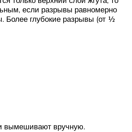
я только верхний слой жгута, то
альным, если разрывы равномерно
. Более глубокие разрывы (от ½
 и вымешивают вручную.