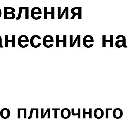
овления
анесение на
о плиточного