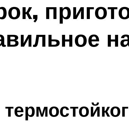
рок, пригот
авильное н
 термостойког