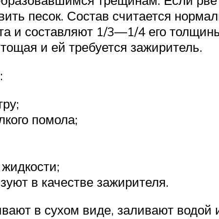
бразовавшимся трещинам. Если рвётс
авить песок. Состав считается норм
та и составляют 1/3—1/4 его толщины
 тощая и ей требуется зажиритель.
:
ру;
лкого помола;
 жидкости;
зуют в качестве зажирителя.
ивают в сухом виде, заливают водой