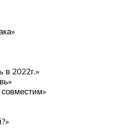
ака»
 в 2022г.»
вь»
ы совместим»
й?»