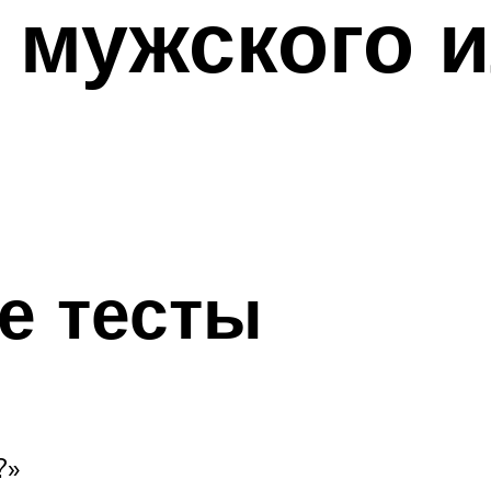
 мужского 
е тесты
?»