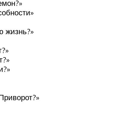
емон?»
собности»
ою жизнь?»
т?»
т?»
и?»
Приворот?»