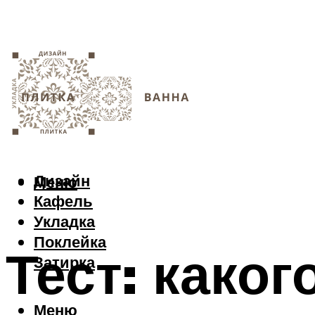
Дизайн
Меню
Кафель
Укладка
Поклейка
Тест: каког
Затирка
Меню