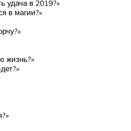
ть удача в 2019?»
я в магии?»
орчу?»
ю жизнь?»
йдет?»
я?»