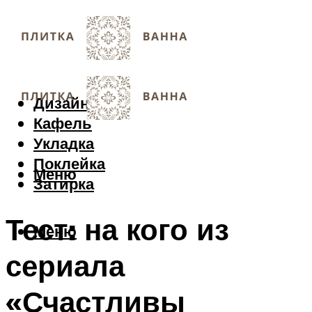
Дизайн
Кафель
Укладка
Поклейка
Меню
Затирка
Тест: на кого из
Меню
сериала
«Счастливы