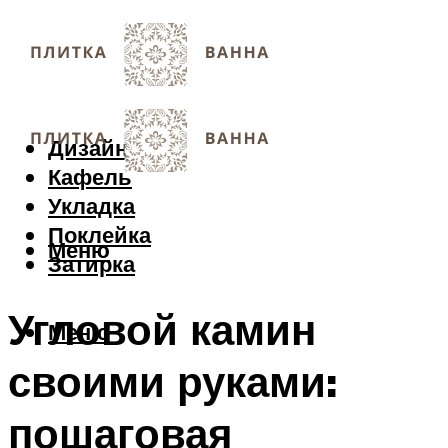
Дизайн
Кафель
Укладка
Поклейка
Меню
Затирка
Угловой камин
Меню
своими руками:
пошаговая