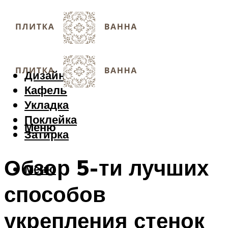
Дизайн
Кафель
Укладка
Поклейка
Меню
Затирка
Обзор 5-ти лучших
Меню
способов
укрепления стенок