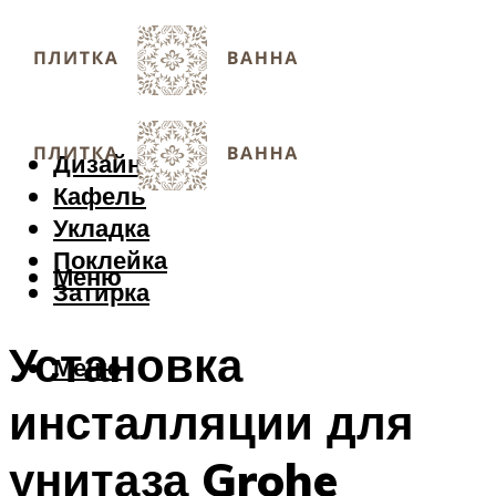
Дизайн
Кафель
Укладка
Поклейка
Меню
Затирка
Установка
Меню
инсталляции для
унитаза Grohe