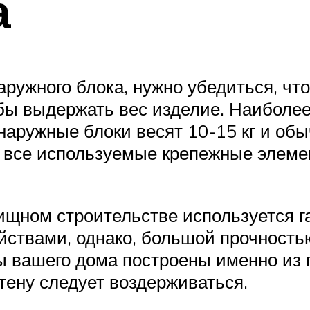
а
ружного блока, нужно убедиться, чт
обы выдержать вес изделие. Наиболее
наружные блоки весят 10-15 кг и обы
и все используемые крепежные элем
щном строительстве используется га
твами, однако, большой прочностью 
ы вашего дома построены именно из г
тену следует воздерживаться.