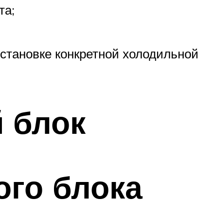
та;
установке конкретной холодильной
 блок
ого блока