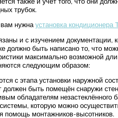
ется также и учёт того, что они дол
ных трубок.
 вам нужна
установка кондиционера 
заны и с изучением документации, 
 должно быть написано то, что можно
теристики максимально возможной дл
няются следующим образом:
ются с этапа установки наружной сос
т должен быть помещён снаружи стен
ивым обладателям незастеклённого б
 системы, которую можно осуществит
ся помощь монтажников-высотников.