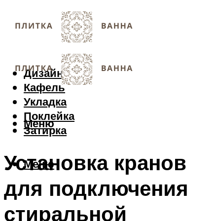
Дизайн
Кафель
Укладка
Поклейка
Меню
Затирка
Установка кранов
Меню
для подключения
стиральной