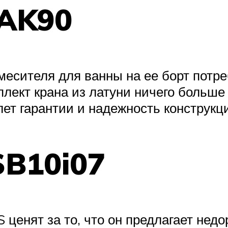
AK90
месителя для ванны на ее борт потр
плект крана из латуни ничего больше 
лет гарантии и надежность конструк
SB10i07
 ценят за то, что он предлагает нед