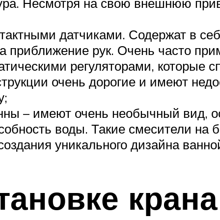
ура. Несмотря на свою внешнюю при
нтактными датчиками. Содержат в с
а приближение рук. Очень часто при
атическими регуляторами, которые с
струкции очень дорогие и имеют недо
у;
нны – имеют очень необычный вид, ос
обность воды. Такие смесители на бо
создания уникального дизайна ванно
тановке крана