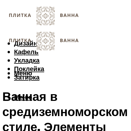
Дизайн
Кафель
Укладка
Поклейка
Меню
Затирка
Ванная в
Меню
средиземноморском
стиле. Элементы