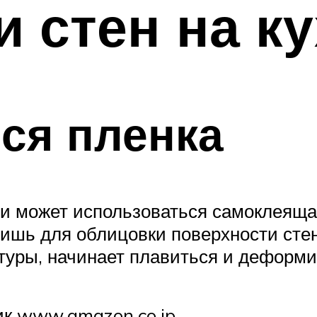
и стен на к
ся пленка
хни может использоваться самоклеящ
лишь для облицовки поверхности стен
туры, начинает плавиться и деформи
ик www.amazon.co.jp