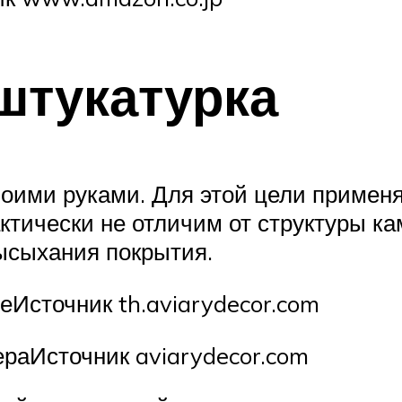
штукатурка
оими руками. Для этой цели применя
ктически не отличим от структуры кам
ысыхания покрытия.
еИсточник th.aviarydecor.com
ераИсточник aviarydecor.com