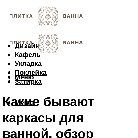
Дизайн
Кафель
Укладка
Поклейка
Меню
Затирка
Какие бывают
Меню
каркасы для
ванной, обзор