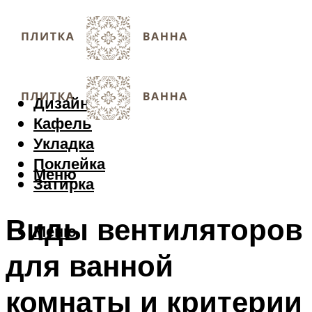
Дизайн
Кафель
Укладка
Поклейка
Меню
Затирка
Виды вентиляторов
Меню
для ванной
комнаты и критерии