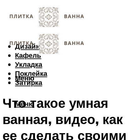
Дизайн
Кафель
Укладка
Поклейка
Меню
Затирка
Что такое умная
Меню
ванная, видео, как
ее сделать своими