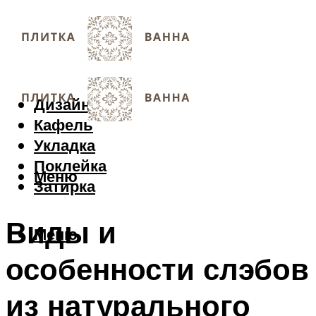
Дизайн
Кафель
Укладка
Поклейка
Меню
Затирка
Виды и
Меню
особенности слэбов
из натурального