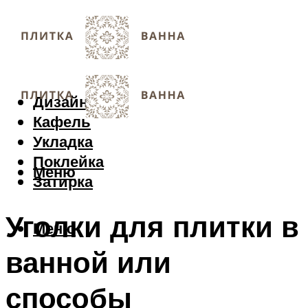
Дизайн
Кафель
Укладка
Поклейка
Меню
Затирка
Уголки для плитки в
Меню
ванной или
способы