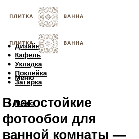
Дизайн
Кафель
Укладка
Поклейка
Меню
Затирка
Влагостойкие
Меню
фотообои для
ванной комнаты —