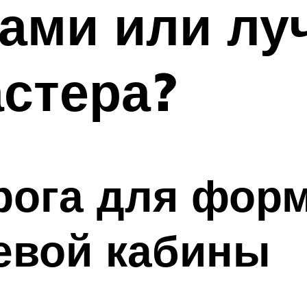
ками или лу
стера?
рога для фор
евой кабины