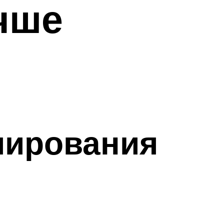
чше
мирования