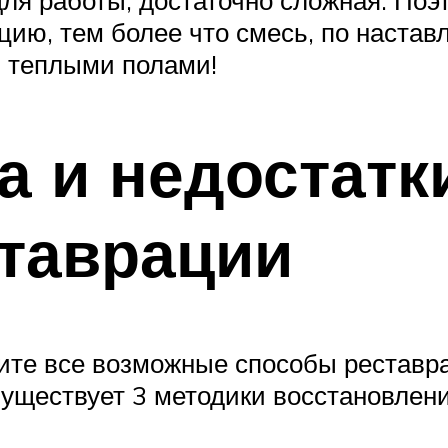
ля работы, достаточно сложная. По
ию, тем более что смесь, по настав
 теплыми полами!
 и недостатк
таврации
чите все возможные способы реставр
уществует 3 методики восстановлени