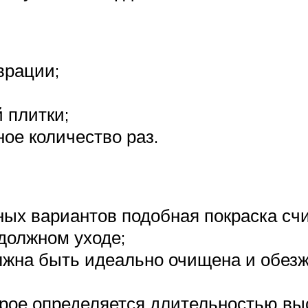
врации;
 плитки;
ое количество раз.
ных вариантов подобная покраска сч
должном уходе;
лжна быть идеально очищена и обезжи
орое определяется длительностью в