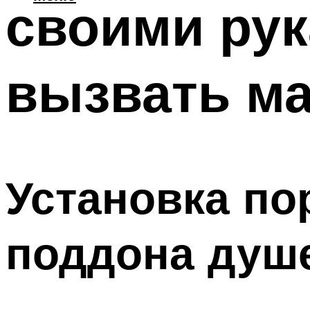
своими ру
вызвать ма
Установка по
поддона душ