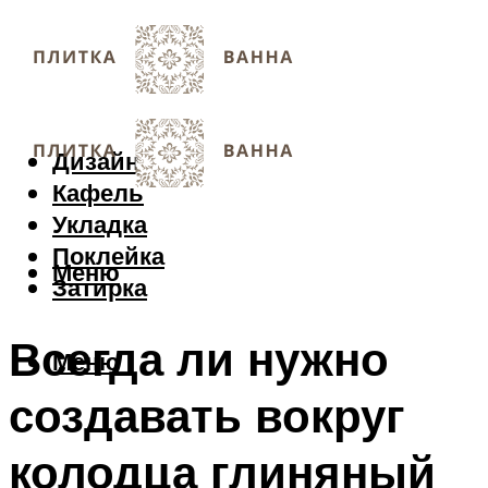
Дизайн
Кафель
Укладка
Поклейка
Меню
Затирка
Всегда ли нужно
Меню
создавать вокруг
колодца глиняный