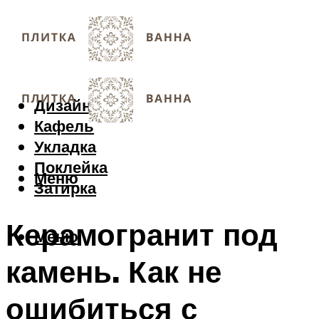
Дизайн
Кафель
Укладка
Поклейка
Меню
Затирка
Керамогранит под
Меню
камень. Как не
ошибиться с